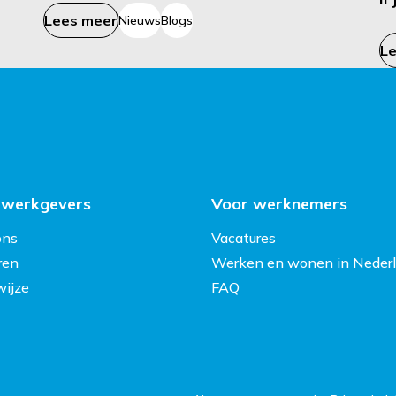
Lees meer
Nieuws
Blogs
L
 werkgevers
Voor werknemers
ons
Vacatures
ren
Werken en wonen in Neder
ijze
FAQ