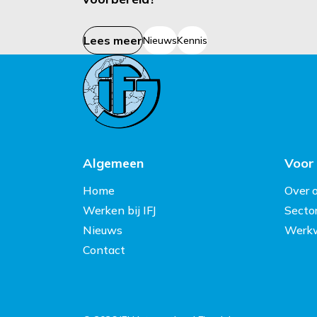
Lees meer
Nieuws
Kennis
Algemeen
Voor
Home
Over 
Werken bij IFJ
Secto
Nieuws
Werkw
Contact