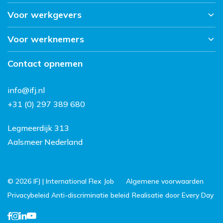
Voor werkgevers
Home
Werken bij IFJ
Voor werknemers
Over ons
Nieuws
Sectoren
Contact
Contact opnemen
Vacatures
Werkwijze
Werken en wonen in
info@ifj.nl
Nederland
+31 (0) 297 389 680
FAQ
Legmeerdijk 313
Aalsmeer Nederland
© 2026 IFJ | International Flex Job
Algemene voorwaarden
Privacybeleid
Anti-discriminatie beleid
Realisatie door Every Day