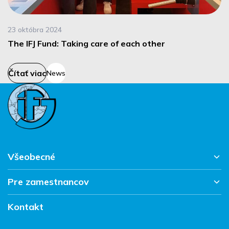
23 októbra 2024
The IFJ Fund: Taking care of each other
Čítať viac
News
Všeobecné
Pre zamestnancov
Hlavná stránka
Pracujte v IFJ
Kontakt
Vacantes
Súhrn správ
FAQ
Kontakt