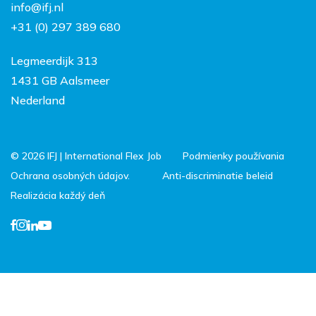
info@ifj.nl
Práca a život v
+31 (0) 297 389 680
Holandsku
Legmeerdijk 313
1431 GB Aalsmeer
Nederland
© 2026 IFJ | International Flex Job
Podmienky používania
Ochrana osobných údajov.
Anti-discriminatie beleid
Realizácia každý deň