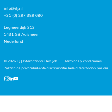
FAQ
Contacto
info@ifj.nl
Trabajar y vivir en los
+31 (0) 297 389 680
Países Bajos
Legmeerdijk 313
1431 GB Aalsmeer
Nederland
© 2026 IFJ | International Flex Job
Términos y condiciones
Política de privacidad
Anti-discriminatie beleid
Realización por día