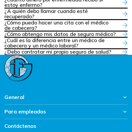
estoy enfermo?
¿A quién debo llamar cuando esté
recuperado?
¿Cómo puedo hacer una cita con el médico
de cabecera?
¿Cómo obtengo mis datos de seguro médico?
¿Cuál es la diferencia entre un médico de
cabecera y un médico laboral?
¿Debo contratar mi propio seguro de salud?
General
Para empleados
Página principal
Trabajar en IFJ
Contáctenos
Volné pozície
Resumen de noticias