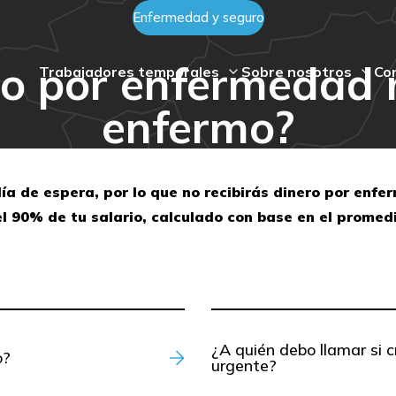
Enfermedad y seguro
o por enfermedad r
Trabajadores temporales
Sobre nosotros
Co
enfermo?
día de espera, por lo que no recibirás dinero por enf
 el 90% de tu salario, calculado con base en el prome
¿A quién debo llamar si 
o?
urgente?