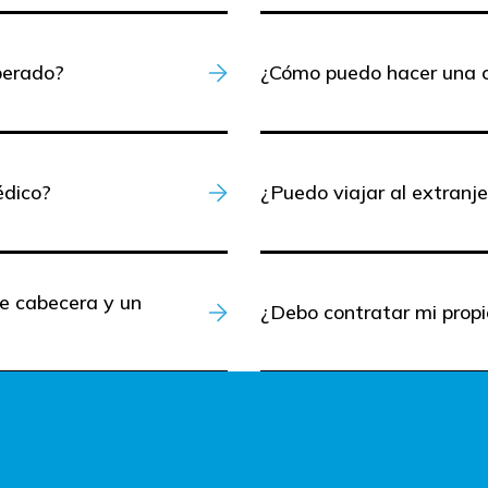
perado?
¿Cómo puedo hacer una c
édico?
¿Puedo viajar al extranj
de cabecera y un
¿Debo contratar mi propi