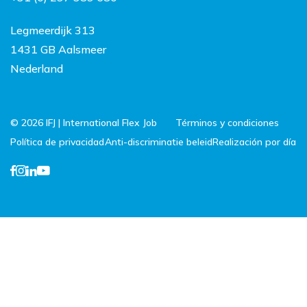
Países Bajos
Legmeerdijk 313
1431 GB Aalsmeer
Nederland
© 2026 IFJ | International Flex Job
Términos y condiciones
Política de privacidad
Anti-discriminatie beleid
Realización por día