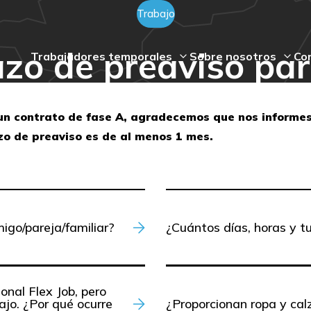
Trabajo
lazo de preaviso par
Trabajadores temporales
Sobre nosotros
Co
 un contrato de fase A, agradecemos que nos informes
azo de preaviso es de al menos 1 mes.
go/pareja/familiar?
¿Cuántos días, horas y t
onal Flex Job, pero
ajo. ¿Por qué ocurre
¿Proporcionan ropa y cal