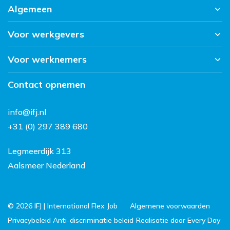
Algemeen
Voor werkgevers
Home
Werken bij IFJ
Voor werknemers
Over ons
Nieuws
Sectoren
Contact
Contact opnemen
Vacatures
Werkwijze
Werken en wonen in
info@ifj.nl
Nederland
+31 (0) 297 389 680
FAQ
Legmeerdijk 313
Aalsmeer Nederland
© 2026 IFJ | International Flex Job
Algemene voorwaarden
Privacybeleid
Anti-discriminatie beleid
Realisatie door Every Day