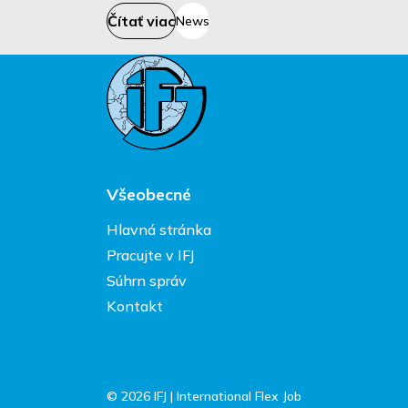
Čítať viac
News
Všeobecné
Hlavná stránka
Pracujte v IFJ
Súhrn správ
Kontakt
© 2026 IFJ | International Flex Job