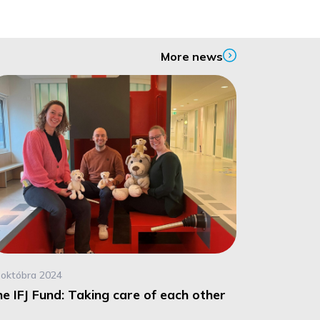
More news
 októbra 2024
e IFJ Fund: Taking care of each other