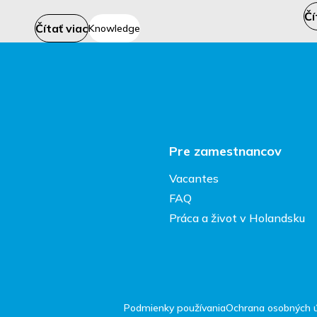
Čí
Čítať viac
Knowledge
Pre zamestnancov
Vacantes
FAQ
Práca a život v Holandsku
Podmienky používania
Ochrana osobných ú