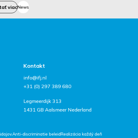
tať viac
News
Kontakt
info@ifj.nl
+31 (0) 297 389 680
Legmeerdijk 313
1431 GB Aalsmeer Nederland
dajov.
Anti-discriminatie beleid
Realizácia každý deň