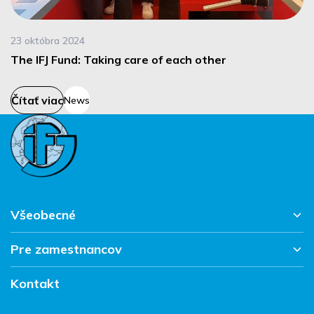
23 októbra 2024
The IFJ Fund: Taking care of each other
Čítať viac
News
Všeobecné
Pre zamestnancov
Hlavná stránka
Pracujte v IFJ
Kontakt
Vacantes
Súhrn správ
FAQ
Kontakt