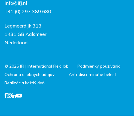
info@ifj.nl
Práca a život v
+31 (0) 297 389 680
Holandsku
Legmeerdijk 313
1431 GB Aalsmeer
Nederland
© 2026 IFJ | International Flex Job
Podmienky používania
Ochrana osobných údajov.
Anti-discriminatie beleid
Realizácia každý deň