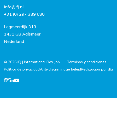
FAQ
Contacto
info@ifj.nl
Trabajar y vivir en los
+31 (0) 297 389 680
Países Bajos
Legmeerdijk 313
1431 GB Aalsmeer
Nederland
© 2026 IFJ | International Flex Job
Términos y condiciones
Política de privacidad
Anti-discriminatie beleid
Realización por día