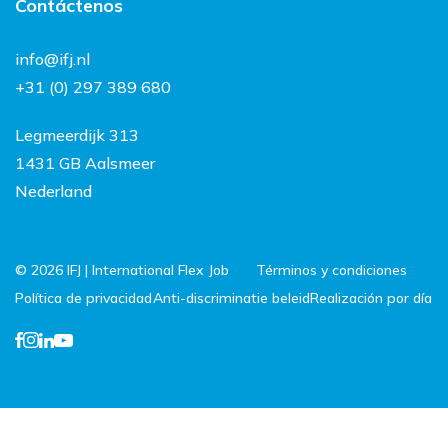
Contáctenos
Volné pozície
Resumen de noticias
FAQ
Contacto
info@ifj.nl
Trabajar y vivir en los
+31 (0) 297 389 680
Países Bajos
Legmeerdijk 313
1431 GB Aalsmeer
Nederland
© 2026 IFJ | International Flex Job
Términos y condiciones
Política de privacidad
Anti-discriminatie beleid
Realización por día